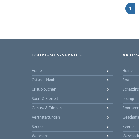
1
TOURISMUS-SERVICE
AKTIV
Home
Home
Ostsee Urlaub
Spa
Urlaub buchen
Schatzins
Sport & Freizeit
Lounge
Genuss & Erleben
Sportare
Veranstaltungen
Geschäft
Service
Events
Webcams
Waschsal