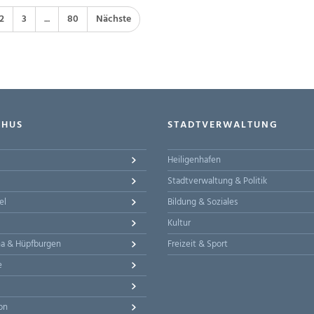
2
3
....
80
Nächste
-HUS
STADTVERWALTUNG
Heiligenhafen
Stadtverwaltung & Politik
el
Bildung & Soziales
Kultur
na & Hüpfburgen
Freizeit & Sport
e
on