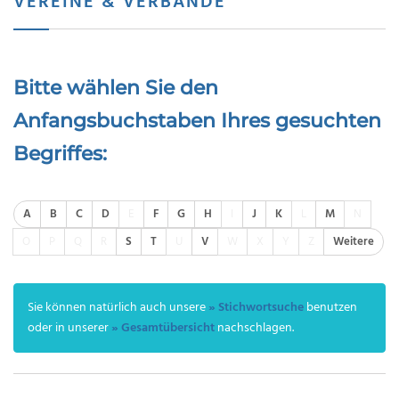
VEREINE & VERBÄNDE
Bitte wählen Sie den
Anfangsbuchstaben Ihres gesuchten
Begriffes:
A
B
C
D
E
F
G
H
I
J
K
L
M
N
O
P
Q
R
S
T
U
V
W
X
Y
Z
Weitere
Sie können natürlich auch unsere
» Stichwortsuche
benutzen
oder in unserer
» Gesamtübersicht
nachschlagen.