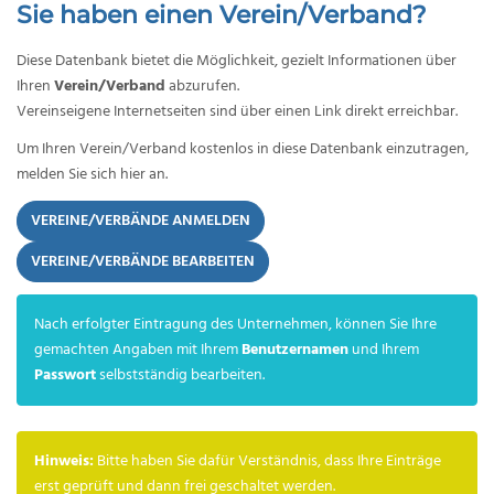
Sie haben einen Verein/Verband?
Diese Datenbank bietet die Möglichkeit, gezielt Informationen über
Ihren
Verein/Verband
abzurufen.
Vereinseigene Internetseiten sind über einen Link direkt erreichbar.
Um Ihren Verein/Verband kostenlos in diese Datenbank einzutragen,
melden Sie sich hier an.
VEREINE/VERBÄNDE ANMELDEN
VEREINE/VERBÄNDE BEARBEITEN
Nach erfolgter Eintragung des Unternehmen, können Sie Ihre
gemachten Angaben mit Ihrem
Benutzernamen
und Ihrem
Passwort
selbstständig bearbeiten.
Hinweis:
Bitte haben Sie dafür Verständnis, dass Ihre Einträge
erst geprüft und dann frei geschaltet werden.