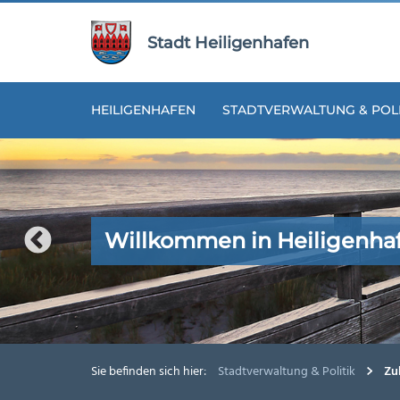
Zur
Zum
Navigation
Inhalt
Stadt Heiligenhafen
springen
springen
HEILIGENHAFEN
STADTVERWALTUNG & POLI
Willkommen in Heiligenha
Willkommen in Heiligenha
Willkommen in Heiligenha
Willkommen in Heiligenha
Willkommen in Heiligenha
Sie befinden sich hier:
Stadtverwaltung & Politik
Zuk