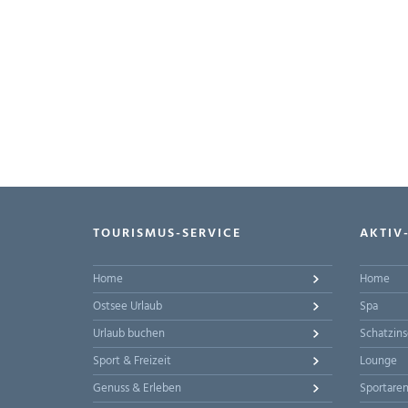
TOURISMUS-SERVICE
AKTIV
Home
Home
Ostsee Urlaub
Spa
Urlaub buchen
Schatzins
Sport & Freizeit
Lounge
Genuss & Erleben
Sportare