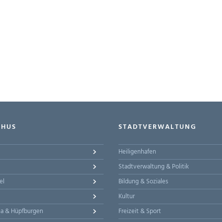
-HUS
STADTVERWALTUNG
Heiligenhafen
Stadtverwaltung & Politik
el
Bildung & Soziales
Kultur
na & Hüpfburgen
Freizeit & Sport