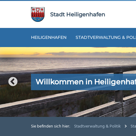
Zur
Zum
Navigation
Inhalt
Stadt Heiligenhafen
springen
springen
HEILIGENHAFEN
STADTVERWALTUNG & POLI
Willkommen in Heiligenha
Willkommen in Heiligenha
Willkommen in Heiligenha
Willkommen in Heiligenha
Willkommen in Heiligenha
Sie befinden sich hier:
Stadtverwaltung & Politik
St