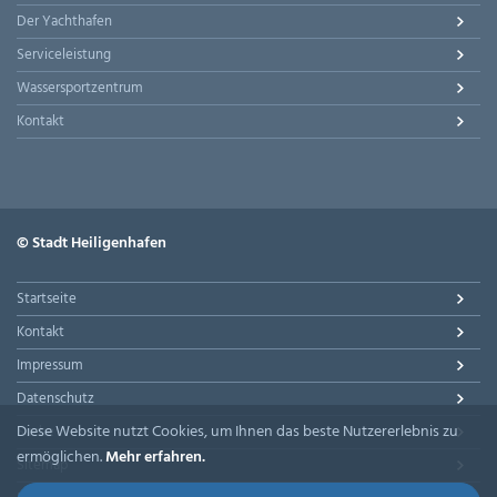
Der Yachthafen
Serviceleistung
Wassersportzentrum
Kontakt
© Stadt Heiligenhafen
Startseite
Kontakt
Impressum
Datenschutz
Diese Website nutzt Cookies, um Ihnen das beste Nutzererlebnis zu
Suche
ermöglichen.
Mehr erfahren.
Sitemap