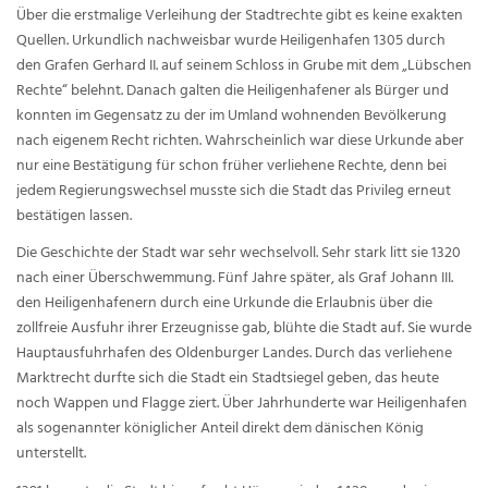
Über die erstmalige Verleihung der Stadtrechte gibt es keine exakten
Quellen. Urkundlich nachweisbar wurde Heiligenhafen 1305 durch
den Grafen Gerhard II. auf seinem Schloss in Grube mit dem „Lübschen
Rechte“ belehnt. Danach galten die Heiligenhafener als Bürger und
konnten im Gegensatz zu der im Umland wohnenden Bevölkerung
nach eigenem Recht richten. Wahrscheinlich war diese Urkunde aber
nur eine Bestätigung für schon früher verliehene Rechte, denn bei
jedem Regierungswechsel musste sich die Stadt das Privileg erneut
bestätigen lassen.
Die Geschichte der Stadt war sehr wechselvoll. Sehr stark litt sie 1320
nach einer Überschwemmung. Fünf Jahre später, als Graf Johann III.
den Heiligenhafenern durch eine Urkunde die Erlaubnis über die
zollfreie Ausfuhr ihrer Erzeugnisse gab, blühte die Stadt auf. Sie wurde
Hauptausfuhrhafen des Oldenburger Landes. Durch das verliehene
Marktrecht durfte sich die Stadt ein Stadtsiegel geben, das heute
noch Wappen und Flagge ziert. Über Jahrhunderte war Heiligenhafen
als sogenannter königlicher Anteil direkt dem dänischen König
unterstellt.