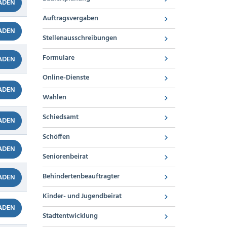
ADEN
Auftragsvergaben
ADEN
Stellenausschreibungen
Formulare
ADEN
Online-Dienste
ADEN
Wahlen
Schiedsamt
ADEN
Schöffen
ADEN
Seniorenbeirat
Behindertenbeauftragter
ADEN
Kinder- und Jugendbeirat
ADEN
Stadtentwicklung