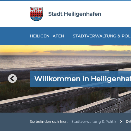
Zur
Zum
Navigation
Inhalt
Stadt Heiligenhafen
springen
springen
HEILIGENHAFEN
STADTVERWALTUNG & POLI
Willkommen in Heiligenha
Willkommen in Heiligenha
Willkommen in Heiligenha
Willkommen in Heiligenha
Willkommen in Heiligenha
Sie befinden sich hier:
Stadtverwaltung & Politik
Ort