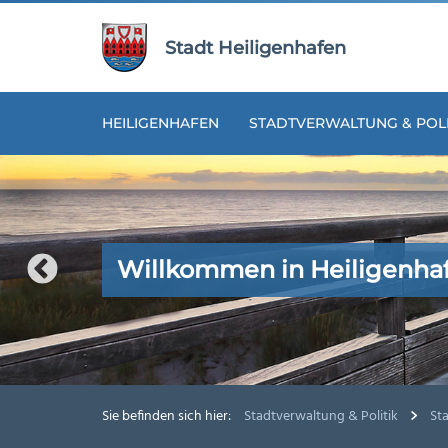
Zur
Zum
Navigation
Inhalt
Stadt Heiligenhafen
springen
springen
HEILIGENHAFEN
STADTVERWALTUNG & POLI
Willkommen in Heiligenha
Willkommen in Heiligenha
Willkommen in Heiligenha
Willkommen in Heiligenha
Willkommen in Heiligenha
Sie befinden sich hier:
Stadtverwaltung & Politik
St