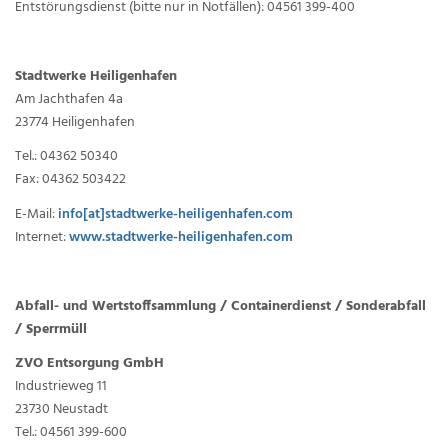
Entstörungsdienst (bitte nur in Notfällen): 04561 399-400
Stadtwerke Heiligenhafen
Am Jachthafen 4a
23774 Heiligenhafen
Tel.: 04362 50340
Fax: 04362 503422
E-Mail:
info[at]stadtwerke-heiligenhafen.com
Internet:
www.stadtwerke-heiligenhafen.com
Abfall- und Wertstoffsammlung / Containerdienst / Sonderabfall
/ Sperrmüll
ZVO Entsorgung GmbH
Industrieweg 11
23730 Neustadt
Tel.: 04561 399-600