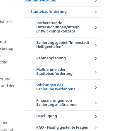
Stadtentwicklung
Städtebauförderung
dstücks
Vorbereitende
Untersuchungen/Integr.
Entwicklungskonzept
BauGB
Sanierungsgebiet "Innenstadt
Heiligenhafen"
hsbetrag
r
Rahmenplanung
oder
Maßnahmen der
Städtebauförderung
lösung
Wirkungen des
n und der
Sanierungsverfahrens
Finanzierungen von
Sanierungsmaßnahmen
Beteiligung
r die
FAQ - Häufig gestellte Fragen
rag, ist