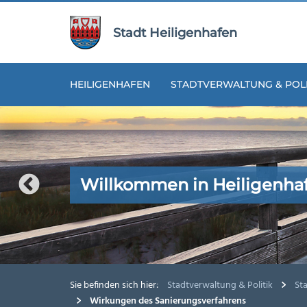
Zur
Zum
Navigation
Inhalt
Stadt Heiligenhafen
springen
springen
HEILIGENHAFEN
STADTVERWALTUNG & POLI
Willkommen in Heiligenha
Willkommen in Heiligenha
Willkommen in Heiligenha
Willkommen in Heiligenha
Willkommen in Heiligenha
Sie befinden sich hier:
Stadtverwaltung & Politik
St
Wirkungen des Sanierungsverfahrens