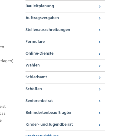
Bauleitplanung
Auftragsvergaben
Stellenausschreibungen
Formulare
en.
Online-Dienste
erlagen)
Wahlen
Schiedsamt
Schöffen
Seniorenbeirat
eist
Behindertenbeauftragter
das
e
Kinder- und Jugendbeirat