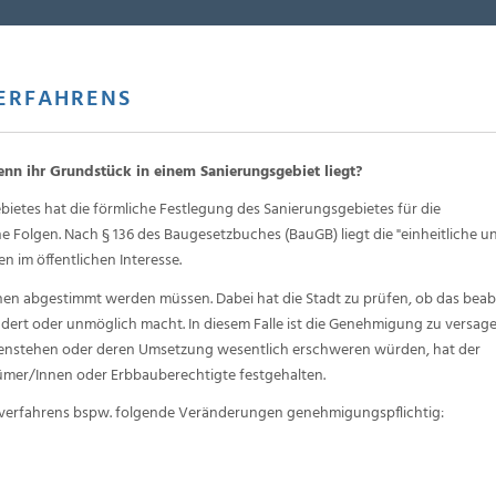
ERFAHRENS
nn ihr Grundstück in einem Sanierungsgebiet liegt?
tes hat die förmliche Festlegung des Sanierungsgebietes für die
 Folgen. Nach § 136 des Baugesetzbuches (BauGB) liegt die "einheitliche u
 im öffentlichen Interesse.
nen abgestimmt werden müssen. Dabei hat die Stadt zu prüfen, ob das beab
ndert oder unmöglich macht. In diesem Falle ist die Genehmigung zu versag
genstehen oder deren Umsetzung wesentlich erschweren würden, hat der
ümer/Innen oder Erbbauberechtigte festgehalten.
gsverfahrens bspw. folgende Veränderungen genehmigungspflichtig: