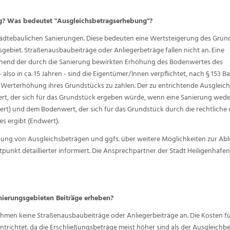
ng? Was bedeutet "Ausgleichsbetragserhebung"?
tädtebaulichen Sanierungen. Diese bedeuten eine Wertsteigerung des Grun
ebiet. Straßenausbaubeiträge oder Anliegerbeträge fallen nicht an. Eine
echend der durch die Sanierung bewirkten Erhöhung des Bodenwertes des
o in ca. 15 Jahren - sind die Eigentümer/Innen verpflichtet, nach § 153 
 Werterhöhung ihres Grundstücks zu zahlen. Der zu entrichtende Ausgleic
t, der sich für das Grundstück ergeben würde, wenn eine Sanierung wede
t) und dem Bodenwert, der sich für das Grundstück durch die rechtliche 
s ergibt (Endwert).
ung von Ausgleichsbeträgen und ggfs. über weitere Möglichkeiten zur Ab
punkt detaillierter informiert. Die Ansprechpartner der Stadt Heiligenhafe
nierungsgebieten Beiträge erheben?
hmen keine Straßenausbaubeiträge oder Anliegerbeiträge an. Die Kosten fü
richtet. da die Erschließungsbeträge meist höher sind als der Ausgleichbet