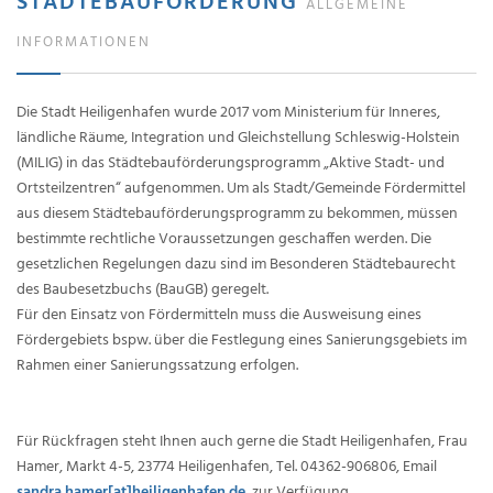
STÄDTEBAUFÖRDERUNG
ALLGEMEINE
INFORMATIONEN
Die Stadt Heiligenhafen wurde 2017 vom Ministerium für Inneres,
ländliche Räume, Integration und Gleichstellung Schleswig-Holstein
(MILIG) in das Städtebauförderungsprogramm „Aktive Stadt- und
Ortsteilzentren“ aufgenommen. Um als Stadt/Gemeinde Fördermittel
aus diesem Städtebauförderungsprogramm zu bekommen, müssen
bestimmte rechtliche Voraussetzungen geschaffen werden. Die
gesetzlichen Regelungen dazu sind im Besonderen Städtebaurecht
des Baubesetzbuchs (BauGB) geregelt.
Für den Einsatz von Fördermitteln muss die Ausweisung eines
Fördergebiets bspw. über die Festlegung eines Sanierungsgebiets im
Rahmen einer Sanierungssatzung erfolgen.
Für Rückfragen steht Ihnen auch gerne die Stadt Heiligenhafen, Frau
Hamer, Markt 4-5, 23774 Heiligenhafen, Tel. 04362-906806, Email
sandra.hamer[at]heiligenhafen.de
, zur Verfügung.