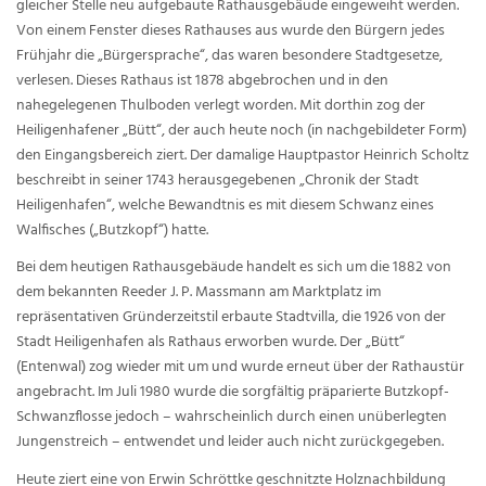
gleicher Stelle neu aufgebaute Rathausgebäude eingeweiht werden.
Von einem Fenster dieses Rathauses aus wurde den Bürgern jedes
Frühjahr die „Bürgersprache“, das waren besondere Stadtgesetze,
verlesen. Dieses Rathaus ist 1878 abgebrochen und in den
nahegelegenen Thulboden verlegt worden. Mit dorthin zog der
Heiligenhafener „Bütt“, der auch heute noch (in nachgebildeter Form)
den Eingangsbereich ziert. Der damalige Hauptpastor Heinrich Scholtz
beschreibt in seiner 1743 herausgegebenen „Chronik der Stadt
Heiligenhafen“, welche Bewandtnis es mit diesem Schwanz eines
Walfisches („Butzkopf“) hatte.
Bei dem heutigen Rathausgebäude handelt es sich um die 1882 von
dem bekannten Reeder J. P. Massmann am Marktplatz im
repräsentativen Gründerzeitstil erbaute Stadtvilla, die 1926 von der
Stadt Heiligenhafen als Rathaus erworben wurde. Der „Bütt“
(Entenwal) zog wieder mit um und wurde erneut über der Rathaustür
angebracht. Im Juli 1980 wurde die sorgfältig präparierte Butzkopf-
Schwanzflosse jedoch – wahrscheinlich durch einen unüberlegten
Jungenstreich – entwendet und leider auch nicht zurückgegeben.
Heute ziert eine von Erwin Schröttke geschnitzte Holznachbildung