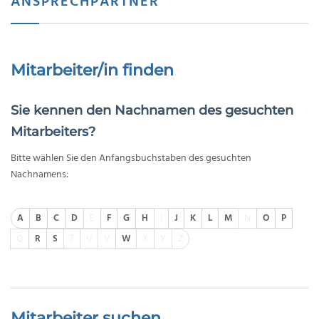
ANSPRECHPARTNER
Mitarbeiter/in finden
Sie kennen den Nachnamen des gesuchten
Mitarbeiters?
Bitte wählen Sie den Anfangsbuchstaben des gesuchten
Nachnamens:
A
B
C
D
E
F
G
H
I
J
K
L
M
N
O
P
Q
R
S
T
U
V
W
X
Y
Z
Mitarbeiter suchen