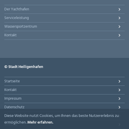
Der Yachthafen
Serviceleistung
Wassersportzentrum
Kontakt
© Stadt Heiligenhafen
Startseite
Kontakt
Impressum
Datenschutz
Diese Website nutzt Cookies, um Ihnen das beste Nutzererlebnis zu
Suche
ermöglichen.
Mehr erfahren.
Sitemap