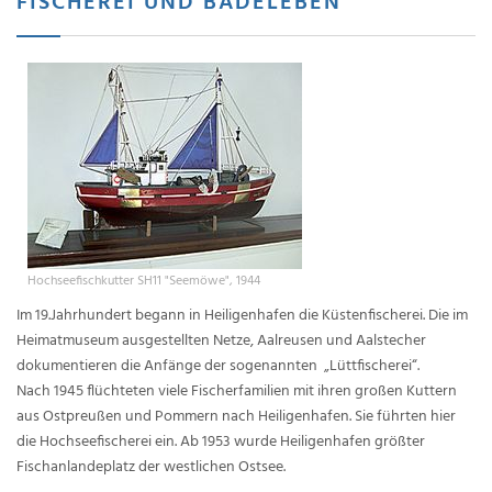
FISCHEREI UND BADELEBEN
Hochseefischkutter SH11 "Seemöwe", 1944
Im 19.Jahrhundert begann in Heiligenhafen die Küstenfischerei. Die im
Heimatmuseum ausgestellten Netze, Aalreusen und Aalstecher
dokumentieren die Anfänge der sogenannten „Lüttfischerei“.
Nach 1945 flüchteten viele Fischerfamilien mit ihren großen Kuttern
aus Ostpreußen und Pommern nach Heiligenhafen. Sie führten hier
die Hochseefischerei ein. Ab 1953 wurde Heiligenhafen größter
Fischanlandeplatz der westlichen Ostsee.