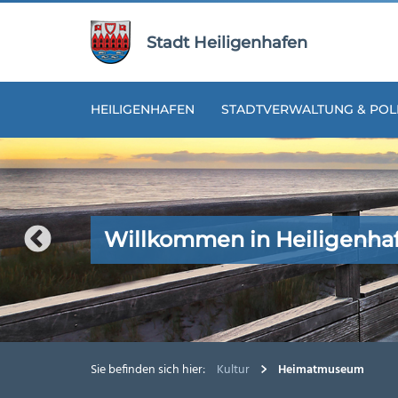
Zur
Zum
Navigation
Inhalt
Stadt Heiligenhafen
springen
springen
HEILIGENHAFEN
STADTVERWALTUNG & POLI
Willkommen in Heiligenha
Willkommen in Heiligenha
Willkommen in Heiligenha
Willkommen in Heiligenha
Willkommen in Heiligenha
Sie befinden sich hier:
Kultur
Heimatmuseum