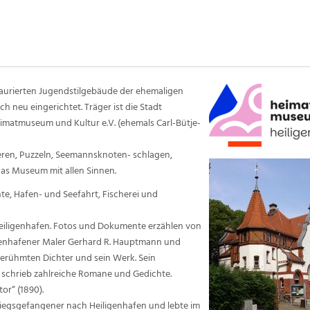
aurierten Jugendstilgebäude der ehemaligen
h neu eingerichtet. Träger ist die Stadt
imatmuseum und Kultur e.V. (ehemals Carl-Bütje-
ren, Puzzeln, Seemannsknoten- schlagen,
das Museum mit allen Sinnen.
hte, Hafen- und Seefahrt, Fischerei und
 Heiligenhafen. Fotos und Dokumente erzählen von
igenhafener Maler Gerhard R. Hauptmann und
 berühmten Dichter und sein Werk. Sein
) schrieb zahlreiche Romane und Gedichte.
or“ (1890).
Kriegsgefangener nach Heiligenhafen und lebte im