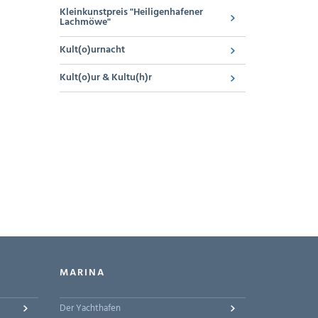
Kleinkunstpreis "Heiligenhafener
Lachmöwe"
Kult(o)urnacht
Kult(o)ur & Kultu(h)r
MARINA
Der Yachthafen