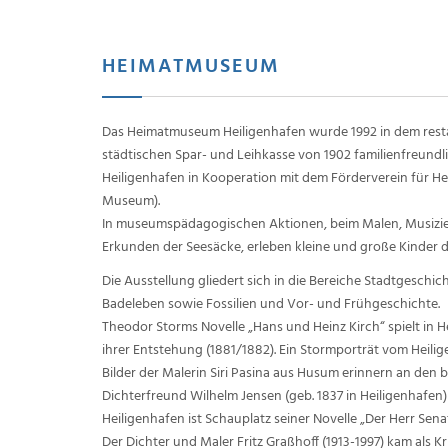
HEIMATMUSEUM
Das Heimatmuseum Heiligenhafen wurde 1992 in dem rest
städtischen Spar- und Leihkasse von 1902 familienfreundlic
Heiligenhafen in Kooperation mit dem Förderverein für He
Museum).
In museumspädagogischen Aktionen, beim Malen, Musizie
Erkunden der Seesäcke, erleben kleine und große Kinder 
Die Ausstellung gliedert sich in die Bereiche Stadtgeschic
Badeleben sowie Fossilien und Vor- und Frühgeschichte.
Theodor Storms Novelle „Hans und Heinz Kirch“ spielt in
ihrer Entstehung (1881/1882). Ein Stormporträt vom Heil
Bilder der Malerin Siri Pasina aus Husum erinnern an den
Dichterfreund Wilhelm Jensen (geb. 1837 in Heiligenhafen
Heiligenhafen ist Schauplatz seiner Novelle „Der Herr Senat
Der Dichter und Maler Fritz Graßhoff (1913-1997) kam als 