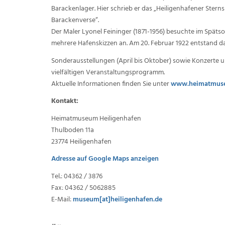
Barackenlager. Hier schrieb er das „Heiligenhafener Sterns
Barackenverse“.
Der Maler Lyonel Feininger (1871-1956) besuchte im Späts
mehrere Hafenskizzen an. Am 20. Februar 1922 entstand da
Sonderausstellungen (April bis Oktober) sowie Konzerte
vielfältigen Veranstaltungsprogramm.
Aktuelle Informationen finden Sie unter
www.heimatmuse
Kontakt:
Heimatmuseum Heiligenhafen
Thulboden 11a
23774 Heiligenhafen
Adresse auf Google Maps anzeigen
Tel.: 04362 / 3876
Fax: 04362 / 5062885
E-Mail:
museum[at]heiligenhafen.de