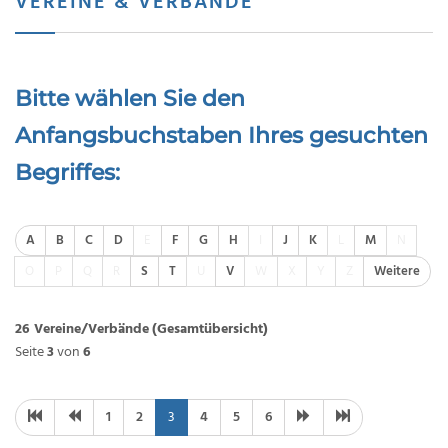
VEREINE & VERBÄNDE
Bitte wählen Sie den
Anfangsbuchstaben Ihres gesuchten
Begriffes:
A
B
C
D
E
F
G
H
I
J
K
L
M
N
O
P
Q
R
S
T
U
V
W
X
Y
Z
Weitere
26 Vereine/Verbände
(Gesamtübersicht)
Seite
3
von
6
1
2
3
4
5
6