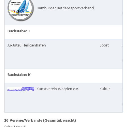
Hamburger Betriebssportverband
Buchstabe: J
Ju-Jutsu Heiligenhafen
Sport
23
Buchstabe: K
Kunstverein Wagrien e.V.
Kultur
23
26 Vereine/Verbände
(Gesamtübersicht)