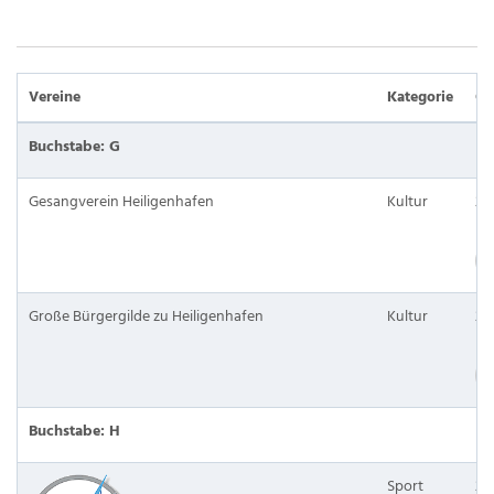
Vereine
Kategorie
Or
Buchstabe: G
Gesangverein Heiligenhafen
Kultur
23
Große Bürgergilde zu Heiligenhafen
Kultur
23
Buchstabe: H
Sport
24