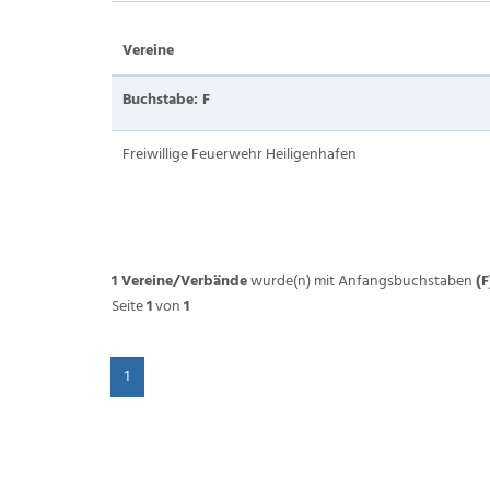
Vereine
Buchstabe: F
Freiwillige Feuerwehr Heiligenhafen
1 Vereine/Verbände
wurde(n) mit Anfangsbuchstaben
(F
Seite
1
von
1
1