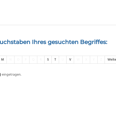
uchstaben Ihres gesuchten Begriffes:
M
N
O
P
Q
R
S
T
U
V
W
X
Y
Z
Weite
)
eingetragen.