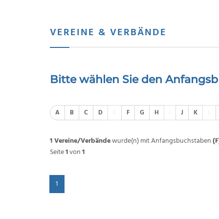
VEREINE & VERBÄNDE
Bitte wählen Sie den Anfangsb
A
B
C
D
E
F
G
H
I
J
K
L
1 Vereine/Verbände
wurde(n) mit Anfangsbuchstaben
(F
Seite
1
von
1
1