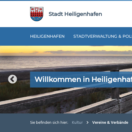
Zur
Zum
Navigation
Inhalt
Stadt Heiligenhafen
springen
springen
HEILIGENHAFEN
STADTVERWALTUNG & POLI
Willkommen in Heiligenha
Willkommen in Heiligenha
Willkommen in Heiligenha
Willkommen in Heiligenha
Willkommen in Heiligenha
Sie befinden sich hier:
Kultur
Vereine & Verbände