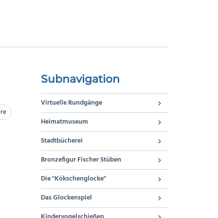
Subnavigation
Virtuelle Rundgänge
re
Heimatmuseum
Stadtbücherei
Bronzefigur Fischer Stüben
Die "Kökschenglocke"
Das Glockenspiel
Kindervogelschießen