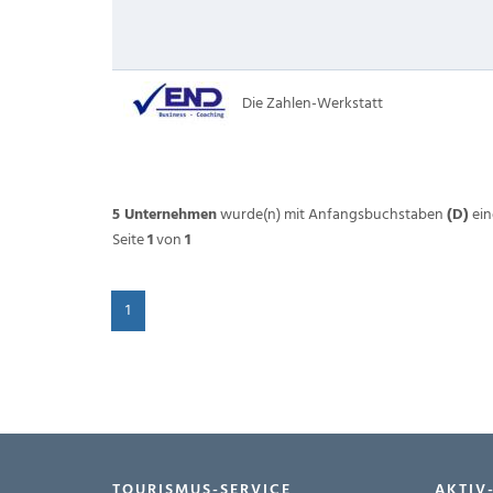
Die Zahlen-Werkstatt
5 Unternehmen
wurde(n) mit Anfangsbuchstaben
(D)
ein
Seite
1
von
1
1
TOURISMUS-SERVICE
AKTIV