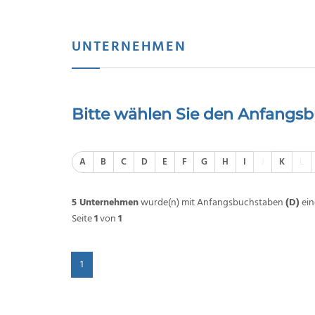
UNTERNEHMEN
Bitte wählen Sie den Anfangs
A
B
C
D
E
F
G
H
I
J
K
L
5 Unternehmen
wurde(n) mit Anfangsbuchstaben
(D)
ein
Seite
1
von
1
1