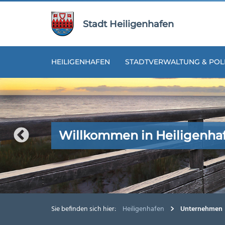
Zur
Zum
Navigation
Inhalt
Stadt Heiligenhafen
springen
springen
HEILIGENHAFEN
STADTVERWALTUNG & POLI
Willkommen in Heiligenha
Willkommen in Heiligenha
Willkommen in Heiligenha
Willkommen in Heiligenha
Willkommen in Heiligenha
Sie befinden sich hier:
Heiligenhafen
Unternehmen