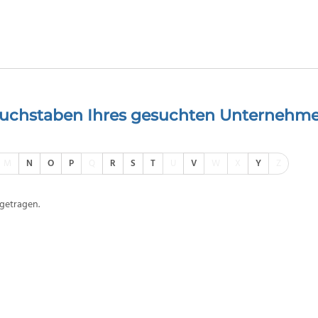
buchstaben Ihres gesuchten Unternehme
M
N
O
P
Q
R
S
T
U
V
W
X
Y
Z
getragen.