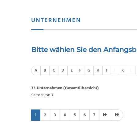
UNTERNEHMEN
Bitte wählen Sie den Anfangs
A
B
C
D
E
F
G
H
I
J
K
L
33 Unternehmen
(Gesamtübersicht)
Seite
1
von
7
1
2
3
4
5
6
7