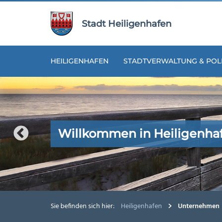
Zur
Zum
Navigation
Inhalt
Stadt Heiligenhafen
springen
springen
HEILIGENHAFEN
STADTVERWALTUNG & POLI
Willkommen in Heiligenha
Willkommen in Heiligenha
Willkommen in Heiligenha
Willkommen in Heiligenha
Willkommen in Heiligenha
Sie befinden sich hier:
Heiligenhafen
Unternehmen