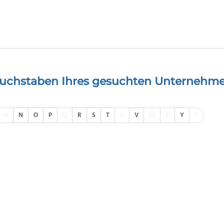
buchstaben Ihres gesuchten Unternehme
M
N
O
P
Q
R
S
T
U
V
W
X
Y
Z