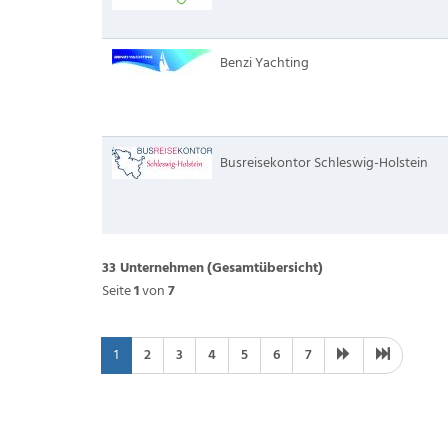
Benzi Yachting
Busreisekontor Schleswig-Holstein
33 Unternehmen
(Gesamtübersicht)
Seite
1
von
7
1
2
3
4
5
6
7