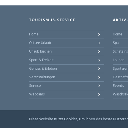
TOURISMUS-SERVICE
AKTIV
Home
Home
Ostsee Urlaub
Spa
Urlaub buchen
Schatzins
Sport & Freizeit
Lounge
Genuss & Erleben
Sportare
Veranstaltungen
Geschäft
Service
Events
Webcams
Waschsal
© Stadt Heiligenhafen
Diese Website nutzt Cookies, um Ihnen das beste Nutzerer