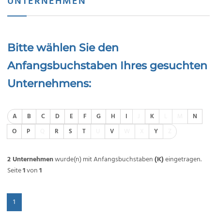
UNTERNEHMEN
Bitte wählen Sie den
Anfangsbuchstaben Ihres gesuchten
Unternehmens:
A
B
C
D
E
F
G
H
I
J
K
L
M
N
O
P
Q
R
S
T
U
V
W
X
Y
Z
2 Unternehmen
wurde(n) mit Anfangsbuchstaben
(K)
eingetragen.
Seite
1
von
1
1