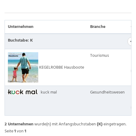
Unternehmen
Branche
Or
Buchstabe: K
Tourismus
Ka
KEGELROBBE Hausboote
kuck mal
Gesundheitswesen
He
2 Unternehmen
wurde(n) mit Anfangsbuchstaben
(K)
eingetragen.
Seite
1
von
1