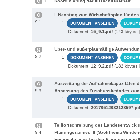
9.
Koordinierung der Ausschussarbeit
Ö
I. Nachtrag zum Wirtschaftsplan für den
Ö
9.1.
DOKUMENT ANSEHEN
DOKUM
Dokument:
15_9.1.pdf
(143 kbytes 
Über- und außerplanmäßige Aufwendu
Ö
9.2.
DOKUMENT ANSEHEN
DOKUM
Dokument:
12_9.2.pdf
(182 kbytes 
Ausweitung der Aufnahmekapazitäten de
Ö
9.3.
Anpassung des Zuschussbedarfes zum 
DOKUMENT ANSEHEN
DOKUM
Dokument:
20170512082128597.pd
Teilfortschreibung des Landesentwickl
Ö
9.4.
Planungsraumes III (Sachthema Windener
Regionalplanes für den Planungsraum II