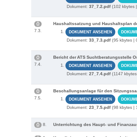
Dokument:
37_7.2.pdf
(102 kbytes 
Haushaltssatzung und Haushaltsplan der
Ö
7.3.
DOKUMENT ANSEHEN
DOKUM
Dokument:
33_7.3.pdf
(95 kbytes |
Bericht der ATS Suchtberatungsstelle O
Ö
7.4.
DOKUMENT ANSEHEN
DOKUM
Dokument:
27_7.4.pdf
(1147 kbytes
Beschallungsanlage für den Sitzungssa
Ö
7.5.
DOKUMENT ANSEHEN
DOKUM
Dokument:
23_7.5.pdf
(98 kbytes |
8.
Unterrichtung des Haupt- und Finanza
Ö