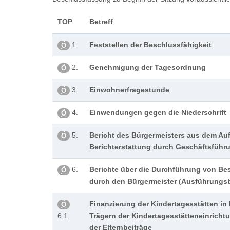
TOP
Betreff
1.
Feststellen der Beschlussfähigkeit
Ö
2.
Genehmigung der Tagesordnung
Ö
3.
Einwohnerfragestunde
Ö
4.
Einwendungen gegen die Niederschrift
Ö
5.
Bericht des Bürgermeisters aus dem Auf
Ö
Berichterstattung durch Geschäftsführ
6.
Berichte über die Durchführung von Be
Ö
durch den Bürgermeister (Ausführungsb
Finanzierung der Kindertagesstätten in 
Ö
6.1.
Trägern der Kindertagesstätteneinrich
der Elternbeiträge