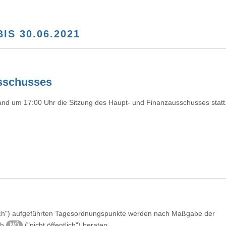
S 30.06.2021
usschusses
nd um 17:00 Uhr die Sitzung des Haupt- und Finanzausschusses statt
ntlich") aufgeführten Tagesordnungspunkte werden nach Maßgabe der
ch
("nicht öffentlich") beraten.
NÖ