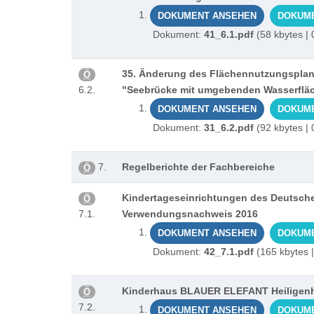
DOKUMENT ANSEHEN
DOKUM
Dokument:
41_6.1.pdf
(58 kbytes |
35. Änderung des Flächennutzungsplane
Ö
6.2.
"Seebrücke mit umgebenden Wasserfläc
DOKUMENT ANSEHEN
DOKUM
Dokument:
31_6.2.pdf
(92 kbytes |
7.
Regelberichte der Fachbereiche
Ö
Kindertageseinrichtungen des Deutsche
Ö
7.1.
Verwendungsnachweis 2016
DOKUMENT ANSEHEN
DOKUM
Dokument:
42_7.1.pdf
(165 kbytes 
Kinderhaus BLAUER ELEFANT Heiligenh
Ö
7.2.
DOKUMENT ANSEHEN
DOKUM