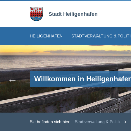
Zur
Zum
Navigation
Inhalt
Stadt Heiligenhafen
springen
springen
HEILIGENHAFEN
STADTVERWALTUNG & POLITI
Willkommen in Heiligenhafe
Willkommen in Heiligenhafe
Willkommen in Heiligenhafe
Willkommen in Heiligenhafe
Willkommen in Heiligenhafe
Sie befinden sich hier:
Stadtverwaltung & Politik