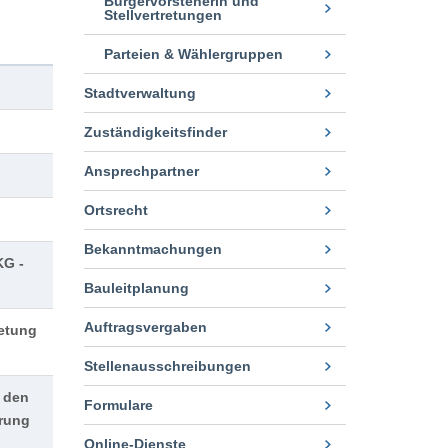
Bürgervorsteherin und
Stellvertretungen
Parteien & Wählergruppen
Stadtverwaltung
Zuständigkeitsfinder
Ansprechpartner
Ortsrecht
Bekanntmachungen
KG -
Bauleitplanung
Auftragsvergaben
retung
Stellenausschreibungen
t den
Formulare
erung
Online-Dienste