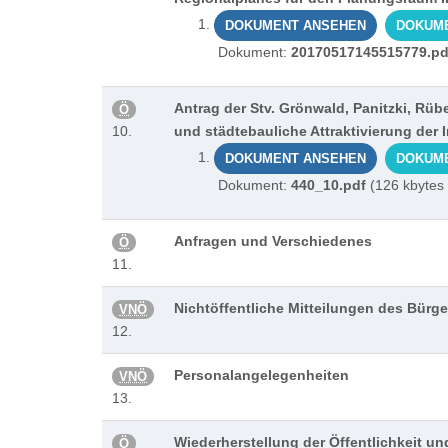
DOKUMENT ANSEHEN
DOKUM
Dokument:
20170517145515779.pd
Antrag der Stv. Grönwald, Panitzki, Rübe
Ö
10.
und städtebauliche Attraktivierung der 
DOKUMENT ANSEHEN
DOKUM
Dokument:
440_10.pdf
(126 kbytes
Anfragen und Verschiedenes
Ö
11.
Nichtöffentliche Mitteilungen des Bürge
VNÖ
12.
Personalangelegenheiten
VNÖ
13.
Wiederherstellung der Öffentlichkeit u
Ö