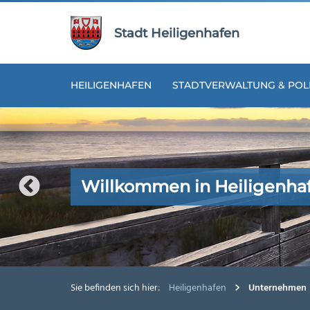
Zur
Zum
Navigation
Inhalt
Stadt Heiligenhafen
springen
springen
HEILIGENHAFEN
STADTVERWALTUNG & POLI
Willkommen in Heiligenha
Willkommen in Heiligenha
Willkommen in Heiligenha
Willkommen in Heiligenha
Willkommen in Heiligenha
Sie befinden sich hier:
Heiligenhafen
Unternehmen