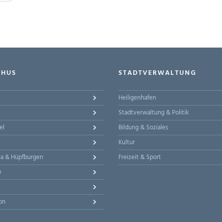
-HUS
STADTVERWALTUNG
Heiligenhafen
Stadtverwaltung & Politik
el
Bildung & Soziales
Kultur
na & Hüpfburgen
Freizeit & Sport
e
on