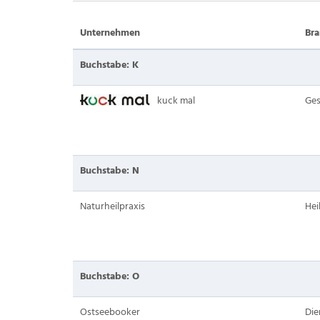
Unternehmen
Br
Buchstabe: K
kuck mal
Ge
Buchstabe: N
Naturheilpraxis
Hei
Buchstabe: O
Ostseebooker
Die