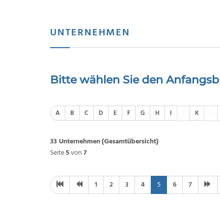
UNTERNEHMEN
Bitte wählen Sie den Anfangs
A
B
C
D
E
F
G
H
I
J
K
L
33 Unternehmen
(Gesamtübersicht)
Seite
5
von
7
1
2
3
4
5
6
7