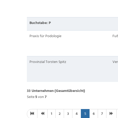
Buchstabe: P
Praxis für Podologie
Fuß
Provinzial Torsten Spitz
Ver
33 Unternehmen
(Gesamtübersicht)
Seite
5
von
7
1
2
3
4
5
6
7