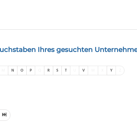
buchstaben Ihres gesuchten Unternehme
M
N
O
P
Q
R
S
T
U
V
W
X
Y
Z