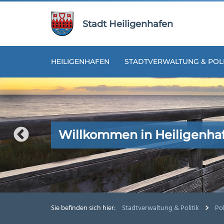
Zur
Zum
Navigation
Inhalt
Stadt Heiligenhafen
springen
springen
HEILIGENHAFEN
STADTVERWALTUNG & POLI
Willkommen in Heiligenha
Willkommen in Heiligenha
Willkommen in Heiligenha
Willkommen in Heiligenha
Willkommen in Heiligenha
Sie befinden sich hier:
Stadtverwaltung & Politik
Pol