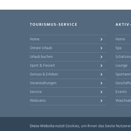
TOURISMUS-SERVICE
AKTIV
Home
Home
Ostsee Urlaub
Spa
Urlaub buchen
Schatzins
Sport & Freizeit
Lounge
Genuss & Erleben
Sportare
Veranstaltungen
Geschäft
Service
Events
Webcams
Waschsal
© Stadt Heiligenhafen
Diese Website nutzt Cookies, um Ihnen das beste Nutzerer