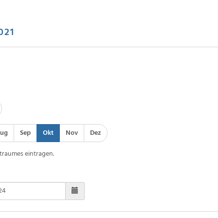
021
ug
Sep
Okt
Nov
Dez
traumes eintragen.