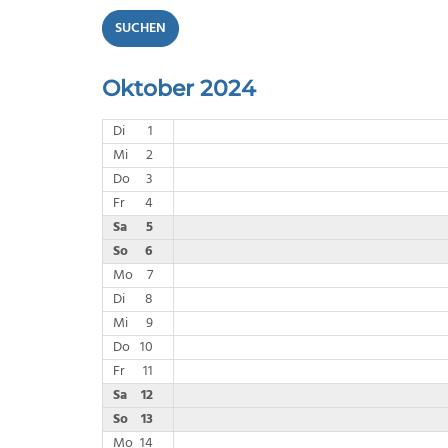
SUCHEN
Oktober 2024
Di
1
Mi
2
Do
3
Fr
4
Sa
5
So
6
Mo
7
Di
8
Mi
9
Do
10
Fr
11
Sa
12
So
13
Mo
14