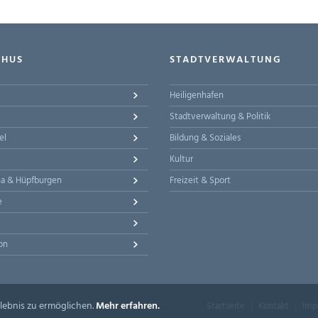
-HUS
STADTVERWALTUNG
Heiligenhafen
Stadtverwaltung & Politik
el
Bildung & Soziales
Kultur
na & Hüpfburgen
Freizeit & Sport
e
on
lebnis zu ermöglichen.
Mehr erfahren.
Startseite
Kontakt
Imp