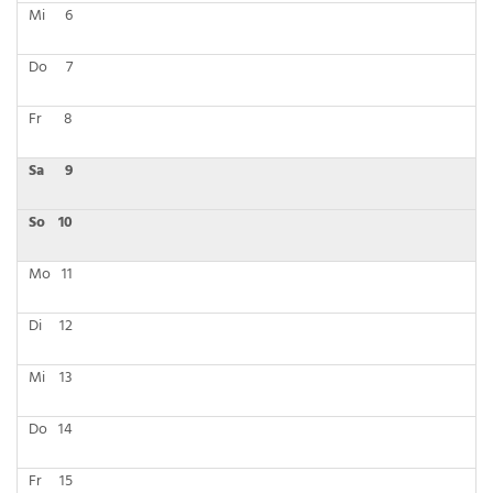
Mi
6
Do
7
Fr
8
Sa
9
So
10
Mo
11
Di
12
Mi
13
Do
14
Fr
15