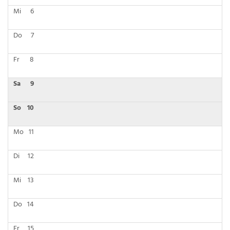
Mi
6
Do
7
Fr
8
Sa
9
So
10
Mo
11
Di
12
Mi
13
Do
14
Fr
15