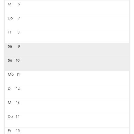
Mi
6
Do
7
Fr
8
Sa
9
So
10
Mo
11
Di
12
Mi
13
Do
14
Fr
15