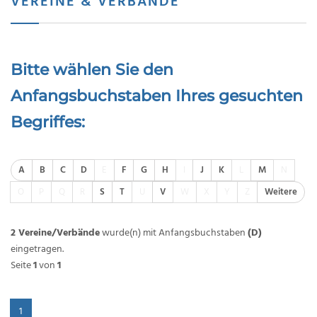
VEREINE & VERBÄNDE
Bitte wählen Sie den
Anfangsbuchstaben Ihres gesuchten
Begriffes:
A
B
C
D
E
F
G
H
I
J
K
L
M
N
O
P
Q
R
S
T
U
V
W
X
Y
Z
Weitere
2 Vereine/Verbände
wurde(n) mit Anfangsbuchstaben
(D)
eingetragen.
Seite
1
von
1
1