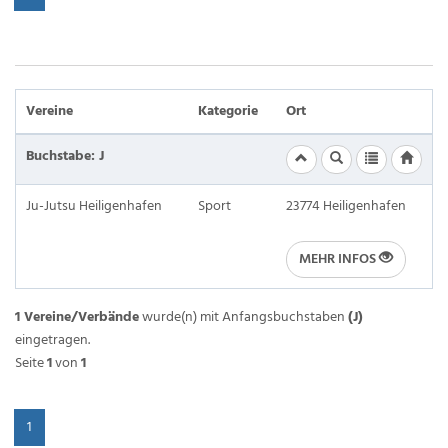
Vereine
Kategorie
Ort
Buchstabe: J
Ju-Jutsu Heiligenhafen
Sport
23774 Heiligenhafen
MEHR INFOS
1 Vereine/Verbände
wurde(n) mit Anfangsbuchstaben
(J)
eingetragen.
Seite
1
von
1
1