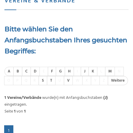
VEREINE & VERBÄNDE
Bitte wählen Sie den
Anfangsbuchstaben Ihres gesuchten
Begriffes:
A
B
C
D
E
F
G
H
I
J
K
L
M
N
O
P
Q
R
S
T
U
V
W
X
Y
Z
Weitere
1 Vereine/Verbände
wurde(n) mit Anfangsbuchstaben
(J)
eingetragen.
Seite
1
von
1
1