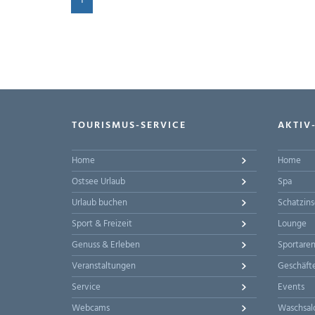
1
TOURISMUS-SERVICE
AKTIV
Home
Home
Ostsee Urlaub
Spa
Urlaub buchen
Schatzins
Sport & Freizeit
Lounge
Genuss & Erleben
Sportare
Veranstaltungen
Geschäft
Service
Events
Webcams
Waschsal