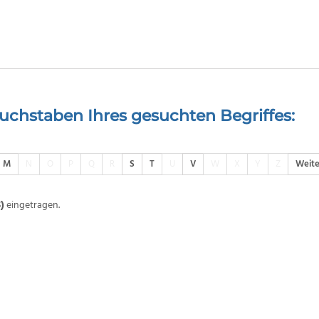
uchstaben Ihres gesuchten Begriffes:
M
N
O
P
Q
R
S
T
U
V
W
X
Y
Z
Weite
S)
eingetragen.