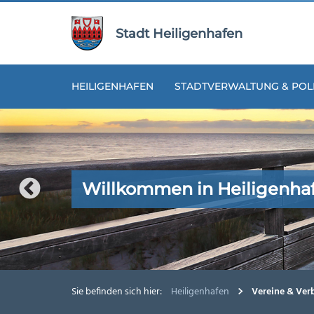
Zur
Zum
Navigation
Inhalt
Stadt Heiligenhafen
springen
springen
HEILIGENHAFEN
STADTVERWALTUNG & POLI
Willkommen in Heiligenha
Willkommen in Heiligenha
Willkommen in Heiligenha
Willkommen in Heiligenha
Willkommen in Heiligenha
Sie befinden sich hier:
Heiligenhafen
Vereine & Ver