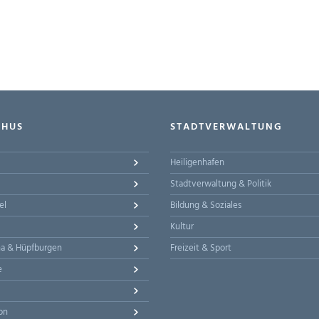
-HUS
STADTVERWALTUNG
Heiligenhafen
Stadtverwaltung & Politik
el
Bildung & Soziales
Kultur
na & Hüpfburgen
Freizeit & Sport
e
on