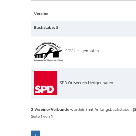
Vereine
Buchstabe: S
SGV Heiligenhafen
SPD Ortsverein Heiligenhafen
2 Vereine/Verbände
wurde(n) mit Anfangsbuchstaben
(
Seite
1
von
1