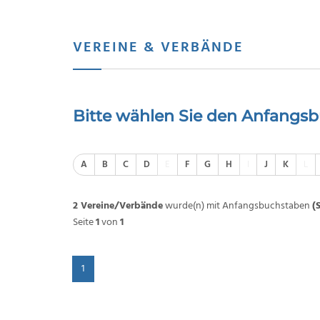
VEREINE & VERBÄNDE
Bitte wählen Sie den Anfangsb
A
B
C
D
E
F
G
H
I
J
K
L
2 Vereine/Verbände
wurde(n) mit Anfangsbuchstaben
(
Seite
1
von
1
1