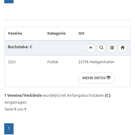
Vereine
Kategorie
Ort
Buchstabe: C
CDU
Politik
23774 Heiligenhafen
MEHR INFOS
1 Vereine/Verbände
wurde(n) mit Anfangsbuchstaben
(C)
eingetragen.
Seite
1
von
1
1