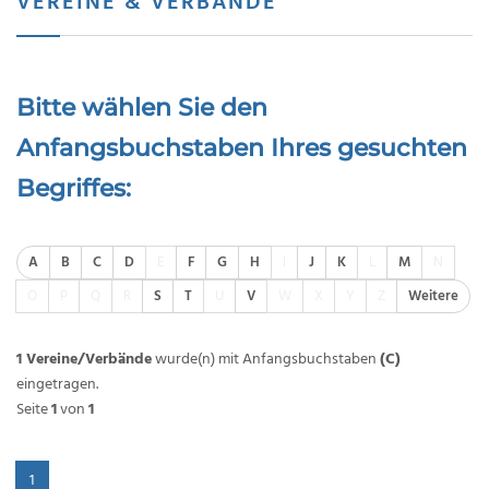
VEREINE & VERBÄNDE
Bitte wählen Sie den
Anfangsbuchstaben Ihres gesuchten
Begriffes:
A
B
C
D
E
F
G
H
I
J
K
L
M
N
O
P
Q
R
S
T
U
V
W
X
Y
Z
Weitere
1 Vereine/Verbände
wurde(n) mit Anfangsbuchstaben
(C)
eingetragen.
Seite
1
von
1
1