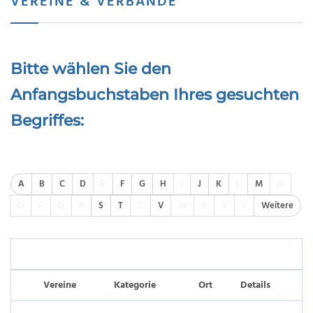
VEREINE & VERBÄNDE
Bitte wählen Sie den
Anfangsbuchstaben Ihres gesuchten
Begriffes:
A
B
C
D
E
F
G
H
I
J
K
L
M
N
O
P
Q
R
S
T
U
V
W
X
Y
Z
Weitere
Vereine
Kategorie
Ort
Details