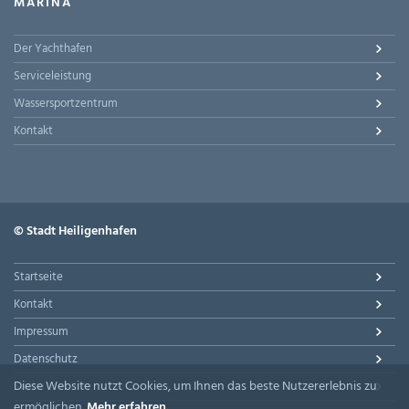
MARINA
Der Yachthafen
Serviceleistung
Wassersportzentrum
Kontakt
© Stadt Heiligenhafen
Startseite
Kontakt
Impressum
Datenschutz
Diese Website nutzt Cookies, um Ihnen das beste Nutzererlebnis zu
Suche
ermöglichen.
Mehr erfahren.