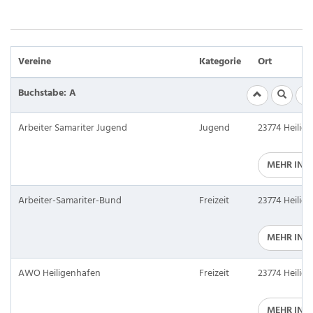
Vereine
Kategorie
Ort
Buchstabe: A
Arbeiter Samariter Jugend
Jugend
23774 Heilig
MEHR INF
Arbeiter-Samariter-Bund
Freizeit
23774 Heilig
MEHR INF
AWO Heiligenhafen
Freizeit
23774 Heilig
MEHR INF