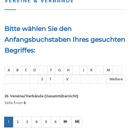
VEREINE & VERBÄNDE
Bitte wählen Sie den
Anfangsbuchstaben Ihres gesuchten
Begriffes:
A
B
C
D
E
F
G
H
I
J
K
L
M
N
O
P
Q
R
S
T
U
V
W
X
Y
Z
Weitere
26 Vereine/Verbände
(Gesamtübersicht)
Seite
1
von
6
1
2
3
4
5
6