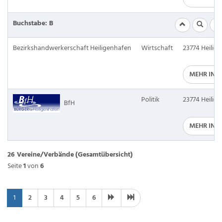
Buchstabe: B
Bezirkshandwerkerschaft Heiligenhafen
Wirtschaft
23774 Heilig
MEHR INF
Politik
23774 Heilig
BfH
MEHR INF
26 Vereine/Verbände
(Gesamtübersicht)
Seite
1
von
6
1
2
3
4
5
6