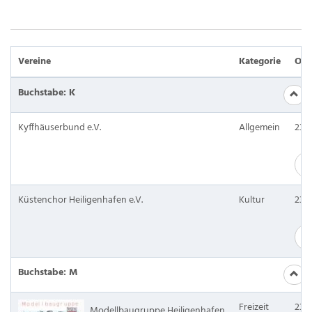
Vereine
Kategorie
Ort
Buchstabe: K
Kyffhäuserbund e.V.
Allgemein
237
M
Küstenchor Heiligenhafen e.V.
Kultur
237
M
Buchstabe: M
Freizeit
237
Modellbaugruppe Heiligenhafen