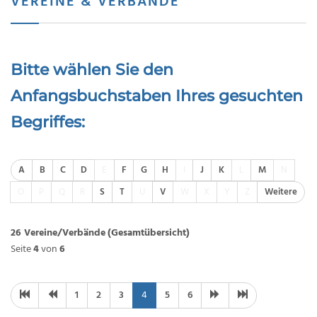
VEREINE & VERBÄNDE
Bitte wählen Sie den
Anfangsbuchstaben Ihres gesuchten
Begriffes:
A
B
C
D
E
F
G
H
I
J
K
L
M
N
O
P
Q
R
S
T
U
V
W
X
Y
Z
Weitere
26 Vereine/Verbände
(Gesamtübersicht)
Seite
4
von
6
1
2
3
4
5
6