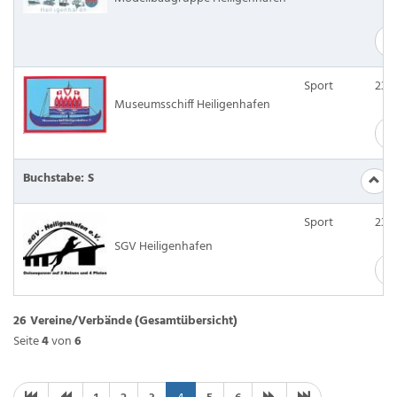
M
Sport
237
Museumsschiff Heiligenhafen
M
Buchstabe: S
Sport
237
SGV Heiligenhafen
M
26 Vereine/Verbände
(Gesamtübersicht)
Seite
4
von
6