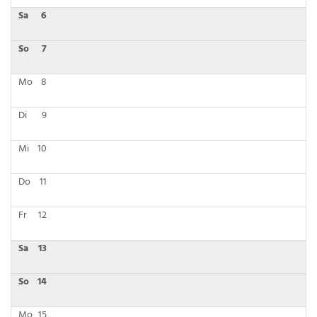
Sa
6
So
7
Mo
8
Di
9
Mi
10
Do
11
Fr
12
Sa
13
So
14
Mo
15