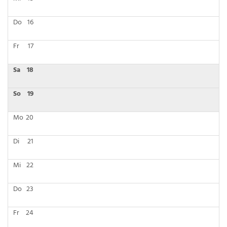
Do
16
Fr
17
Sa
18
So
19
Mo
20
Di
21
Mi
22
Do
23
Fr
24