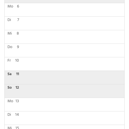
Mo
6
Di
7
Mi
8
Do
9
Fr
10
Sa
11
So
12
Mo
13
Di
14
Mi
15