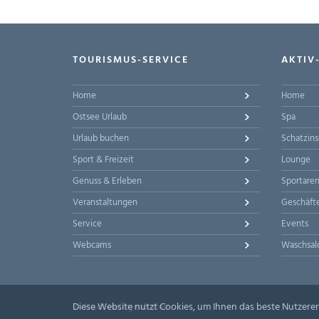
TOURISMUS-SERVICE
AKTIV
Home
Home
Ostsee Urlaub
Spa
Urlaub buchen
Schatzins
Sport & Freizeit
Lounge
Genuss & Erleben
Sportare
Veranstaltungen
Geschäft
Service
Events
Webcams
Waschsal
© Stadt Heiligenhafen
Diese Website nutzt Cookies, um Ihnen das beste Nutzerer