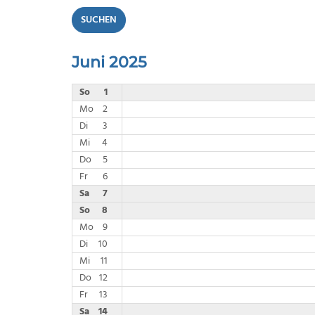
SUCHEN
Juni 2025
So
1
Mo
2
Di
3
Mi
4
Do
5
Fr
6
Sa
7
So
8
Mo
9
Di
10
Mi
11
Do
12
Fr
13
Sa
14