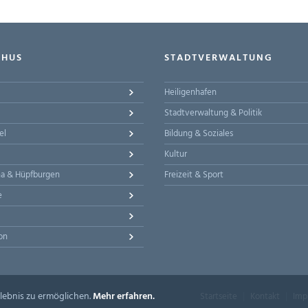
-HUS
STADTVERWALTUNG
Heiligenhafen
Stadtverwaltung & Politik
el
Bildung & Soziales
Kultur
na & Hüpfburgen
Freizeit & Sport
e
on
lebnis zu ermöglichen.
Mehr erfahren.
Startseite
Kontakt
Imp