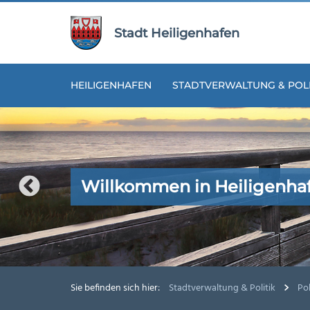
Zur
Zum
Navigation
Inhalt
Stadt Heiligenhafen
springen
springen
HEILIGENHAFEN
STADTVERWALTUNG & POLI
Willkommen in Heiligenha
Willkommen in Heiligenha
Willkommen in Heiligenha
Willkommen in Heiligenha
Willkommen in Heiligenha
Sie befinden sich hier:
Stadtverwaltung & Politik
Pol